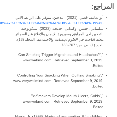
https://mawdoo3.com/%D8%A8%D8%AD%D8%AB_%D8%B9%D9