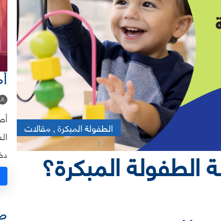
أط
أص
الطفولة المبكرة , مقالات
ال
 الطفولة المبكرة؟
دخل
صح