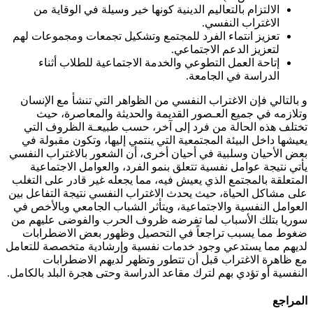
الالتزام بالتعاليم الدینیة كونها خير وسيلة في الوقاية من
الاغتراب النفسي.
تعزيز انتماء الفرد للمجتمع وتشكيل تجمعات ومجموعات لهم
لتعزيز الدعم الاجتماعي.
إتاحة العمل التطوعي والخدمة الاجتماعية للطلاب أثناء
الدراسة في الجامعة.
و بالتالي فإن الاغتراب النفسي من الظواهر التي تنشأ مع الإنسان
وتلازمه في جميع العـصور القديمة والحديثة والمعاصرة، حيث
تختلف هذه الحالة من فرد إلى آخر، حسب طبيعـة الظروف التي
يعيشها داخل البيئة المجتمعية التي ينتمي إليها، وتكون مقبولة في
بعض الأحيان وسلبية في أحيان أخرى، أن الشعور بالاغتراب النفسي
يأتي نتيجة عوامل نفسية تتعلق بنمو الفرد، والعوامل الاجتماعية
المتعلقة بالمجتمع الذي يعيش فيه، مما يجعله غير قادر على التغلب
على مشاكل الحياة، حيث يحدث الاغتراب النفسي نتيجة التفاعل بين
العوامل النفسية والاجتماعية، ويتأثر الشباب الجامعي وبالأخص في
سوريا بتلك الأسباب لما تفرضه ظروف الحرب والفوضى عليهم من
ضغوط مما يسبب تراجعاً في التحصيل وظهور بعض الاضطرابات
لديهم مما يستدعي وجود خدمات نفسية وإرشادية متخصصة للتعامل
مع ظاهرة الاغتراب قبل أن تتطور وتظهر لديهم الاضطرابات
النفسية أو تؤدي بهم لترك مقاعد الدراسة وحتى هجرة البلد بالكامل.
المراجع