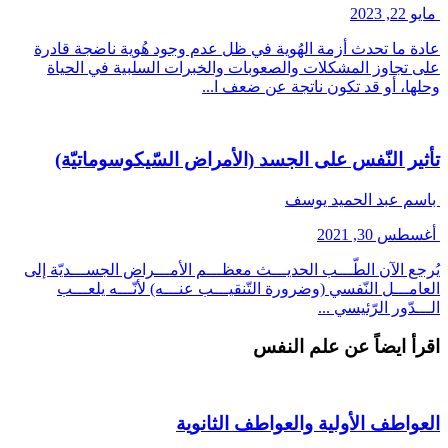
مايو 22, 2023
عادة ما تحدث أزمة الهُوية في ظل عدم وجود هُوية ناضجة قادرة
على تجاوز المشكلات والصعوبات والخبرات السلبية في الحياة
وحلها، أو قد تكون ناتجة عن ضعف ا...
تأثير النّفس على الجسد (الأمراض السّيكوسوماتيّة)
باسم عبد الحميد يوسف
أغسطس 30, 2021
يُرجع الآن الطّـــب الحديـــث معظـــم الأمـــراض الجســـديّة إلى
العامـــل النّفسي (وضرورة التّنقيـــب عنـــه) لأنّـــه يلعـــب
الـــدّور الرّئيسي ...
اقرأ ايضاً عن علم النفس
العواطف الأولية والعواطف الثانوية