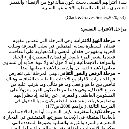
شدة اغترابهم النفسي بحيث يكون هناك نوع من الإقصاء والتمييز
العنصري والقوالب النمطية الاجتماعية السلبية.
(Clark &Graves Seider,2020,p.3)
مراحل الاغتراب النفسي:
مرحلة التهيؤ للاغتراب
: وهي المرحلة التي تتضمن مفهوم
فقدان السيطرة ببعديه المتمثلين في سلب المعرفة وسلب
الحرية ومفهومي فقدان المعنى واللامعيارية على التعاقب،
فعندما يشعر المرء بالعجز أو فقدان السيطرة إزاء الحياة
والمواقف الاجتماعية وأنه لا حول له ولا قوة، فلا بد أن تتساوى
معاني الأشياء لديه، بل وأن تفقد الأشياء معانيها أيضاً.
مرحلة الرفض والنفور الثقافي
: وهي المرحلة التي تتعارض
فيها اختيارات الأفراد مع الأحداث والتطلعات الثقافية، وهناك
تناقض بين ما هو واقعي وما هو مثالي وما يترتب عليه من
صراع الأهداف، وفي هذه المرحلة يكون الفرد معزولاً على
المستويين العاطفي والمعرفي عن رفاقه، إذ ينظر إليهم
بوصفهم غرباء، وعند هذه النقطة يكون مهيأ للدخول في
المرحلة الثالثة. (إبراهيم،2008،ص177)
مرحلة تكيف المغترب
: تكيف المغترب أو العزلة الاجتماعية
بأبعادها المتمثلة في الإيجابية بصورتيها المتمثلتين في المجاراة
المغتربة والتمرد والثورة، والسلبية بصورها المتعددة التي
يعكسها الانسحاب والعزلة. وفي هذه المرحلة يحاول الفرد