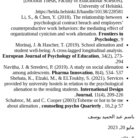
[Doctoral Thesis, Faculty of Educational Sciences].
University of Helsinki.
.
https://helda.helsinki.fi/handle/10138/228581
Li, S., & Chen, Y. (2018). The relationship between
psychological contract breach and employees’
counterproductive work behaviors: the mediating effect of
organizational cynicism and work alienation.
Frontiers in
Psychology
, 9.
Morinaj, J. & Hascher, T. (2019). School alienation and
student well-being: A cross-lagged longitudinal analysis.
European Journal of Psychology of Education
, 34(2), 273-
294.
Navitha, J. & Sreedevi, P. (2019). A study on social alienation
among adolescents.
Pharma Innovation
, 8(4), 534- 537
Shehata, K., Elzaki, M., & ELToukhy, S. (2021). Services
provided by university hostels in relation to the psychological
alienation to the residing students.
International Design
Journal
, 11(4), 209-226.
Schabroc, M. and C. Cooper (2003):Tobeme or hot to be me
about alienation ,
counseling psycho Quarterly
, 16,2.p 57
باسم عبد الحميد يوسف
مايو 20, 2023