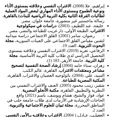
إبراهيم، علا (2008).
الاغتراب النفسي وعلاقته بمستوى الأداء
ونوعية الطموح ومستوى الأداء المهاري لبعض المواد العملية
لطالبات الفرقة الثانية بكلية التربية الرياضية للبنات) بالقاهرة
،
رسالة ماجستير غير منشورة، جامعة حلوان. مصر.
خليفة، عبد اللطيف. (2003).
دراسات في سيكولوجية
الاغتراب
. الطبعة الأولى، دار غريب للطباعة والنشر، مصر.
· رضوان، سامر (2001): القلق الاجتماعي دراسة ميدانية
لتقنين مقياس القلق الاجتماعي على العينات السورية،
مجلة
البحوث التربوية
، العدد 19.
الرفاعي، تغريد (2019). الاغتراب النفسي وعلاقته بمستوى
التحصيل الدراسي لدى طلاب كلية التربية الأساسية.
مجلة
كلية التربية
، جامعة الأزهر، 183 (1).
زهران، سناء حامد (2004)
إرشاد الصحة النفسية لتصحيح
مشاعر ومعتقدات الاغتراب
. القاهرة، عالم الكتب.
السيد، علي. (2004). باثولوجيه العصيان والاغتراب.
ا
لقاهرة
،
المكتبة المصرية للطباعة.
شقير، زينب محمود (2005). العنف والاغتراب النفسي بين
النظرية والتطبيق. القاهرة،
مكتبة الأنجلو المصرية
.
عواد، فواز والشيخ، هشام ويوسف، باسم (2021) واقع
الحاجات الإرشادية في الأزمات لدى طلاب جامعة حلب في
المناطق المحررة،
مجلة تبيان للعلوم الاجتماعية والتربوية
،
العدد 2.
العقيلـي، عـادل
.
( 2004).
الاغتراب وعلاقتـه بـالأمن النفسي
.