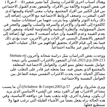
وهناك أسباب أخرى للاغتراب وتتمثل كما تشير شقير (٢٠٠٥،ص8 )
في نقص المودة والألفة بين الأفراد، والشعور بعدم القبول الاجتماعي
من قبل الكثير من أفراد المجتمع، وغياب معنى الحياة وقيمتها لدى
الفرد المغترب، وضعف الروابط الاجتماعية مع الآخرين، إضافة إلى
ذلك زيادة التوتر والقلق، وما يترتب عنهما من استجابات سلبية
كاللجوء إلى العدوان والإجرام والسرقة والسلب والتهور والعجز في
تحمل المسؤولية، والنظرة السلبية والتشاؤمية للحياة، وشعور الفرد
بعدم القيمة وعدم الأهمية وأن حياته أصبحت لا معنى لها، إضافة إلى
الشعور بالانفصال النسبي عن الذات وعن الآخرين، حيث يؤدي ذلك
فيما بعد إلى قيام الأفراد بتحقيق أهدافهم من خلال عمليات الغش
واستخدام أمور غير ملائمة اجتماعياً.
ووجدت بعض الدراسات مثل دراسة شحاته وآخرون (Shehata et
al.,2021,p.p.209-213) أن الشعور بالاغتراب النفسي يأتي نتيجة
عوامل نفسية تتعلق بنمو الفرد، والعوامل الاجتماعية المتعلقة
بالمجتمع الذي يعيش فيه، مما يجعله غير قادر على التغلب على
مشاكل الحياة، حيث يحدث الاغتراب النفسي نتيجة التفاعل بين
العوامل النفسية والاجتماعية.
ويرى شابروك وكوبر Schabroc & Cooper,2003,p.57)) أن ما يسبب
مشاعر الاغتراب هو أن الفرد يبتعد عن الشيء الأساسي الذي يريد
أن يكون، وبعبارة أخرى، فإنه يذهب بعيداً عن دوافعه الأساسية، وفي
هذه الحالة نراه يفعل بعضاً من الأشياء القليلة التي ترغب فيها ولا
تستطيع فعلها.