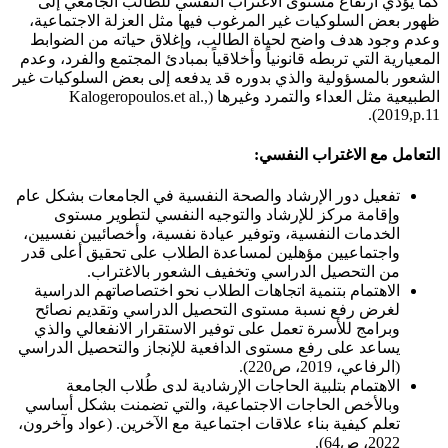
كما يؤدي ارتفاع مستوى الاغتراب النفسي للطالب الجامعي إلى
ظهور بعض السلوكيات غير المرغوب فيها مثل العزلة الاجتماعية،
وعدم وجود هدف واضح لحياة الطالب، وإغلاق حياته من الضوابط
المعيارية التي تربطه قانونياً وأخلاقياً بمبادئ المجتمع والفرد، وعدم
الشعور بالمسؤولية والذي بدوره قد يدفعه إلى بعض السلوكيات غير
الطبيعية مثل العداء والتمرد وغيرها (Kalogeropoulos.et al.,
2019,p.11).
التعامل مع الاغتراب النفسي:
تفعيل دور الإرشاد والصحة النفسية في الجامعات بشكل عام
وإقامة مركز للإرشاد والتوجيه النفسي لتطوير مستوى
الخدمات النفسية، وتوفير عيادة نفسية، وأخصائيين نفسيين،
واجتماعيين مؤهلين لمساعدة الطلاب على تحقيق أعلى قدر
من التحصيل الدراسي وتخفيف الشعور بالاغتراب.
الاهتمام بتنمية اتجاهات الطلاب نحو اختصاصاتهم الدراسية
لغرض رفع نسبة مستوى التحصيل الدراسي وتقديم نصائح
وبرامج للأسرة تعمل على توفير الاستقرار الانفعالي والذي
يساعد على رفع مستوى الدافعية للإنجاز والتحصيل الدراسي
(الرفاعي، 2019، ص220).
الاهتمام بتلبية الحاجات الإرشادية لدى طُلاب الجامعة
وبالأخص الحاجات الاجتماعية، والتي تضمنت بشكل أساسي
تعلم كيفية بناء علاقات اجتماعية مع الآخرين. (عواد وآخرون،
2022، ص64).