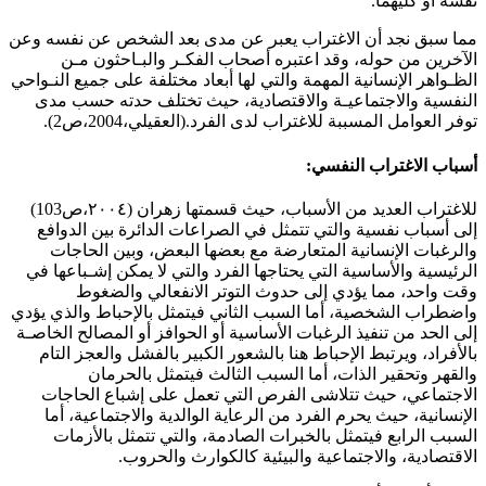
نفسه أو كليهما.
مما سبق نجد أن الاغتراب يعبر عن مدى بعد الشخص عن نفسه وعن
الآخرين من حوله، وقد اعتبره أصحاب الفكـر والبـاحثون مـن
الظـواهر الإنسانية المهمة والتي لها أبعاد مختلفة على جميع النـواحي
النفسية والاجتماعيـة والاقتصادية، حيث تختلف حدته حسب مدى
توفر العوامل المسببة للاغتراب لدى الفرد.(العقيلي،2004،ص2).
أسباب الاغتراب النفسي:
للاغتراب العديد من الأسباب، حيث قسمتها زهران (٢٠٠٤،ص103)
إلى أسباب نفسية والتي تتمثل في الصراعات الدائرة بين الدوافع
والرغبات الإنسانية المتعارضة مع بعضها البعض، وبين الحاجات
الرئيسية والأساسية التي يحتاجها الفرد والتي لا يمكن إشـباعها في
وقت واحد، مما يؤدي إلى حدوث التوتر الانفعالي والضغوط
واضطراب الشخصية، أما السبب الثاني فيتمثل بالإحباط والذي يؤدي
إلى الحد من تنفيذ الرغبات الأساسية أو الحوافز أو المصالح الخاصـة
بالأفراد، ويرتبط الإحباط هنا بالشعور الكبير بالفشل والعجز التام
والقهر وتحقير الذات، أما السبب الثالث فيتمثل بالحرمان
الاجتماعي، حيث تتلاشى الفرص التي تعمل على إشباع الحاجات
الإنسانية، حيث يحرم الفرد من الرعاية الوالدية والاجتماعية، أما
السبب الرابع فيتمثل بالخبرات الصادمة، والتي تتمثل بالأزمات
الاقتصادية، والاجتماعية والبيئية كالكوارث والحروب.