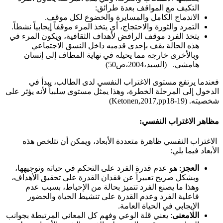
التكيف مع المواقف بعدة طرائق:
الاندماج الكامل والمسايرة والخضوع لكل موقف.
التمرد والثورة والاحتجاج، أي يتخذ المرء موقفاً إيجابياً نشطاً.
يتخذ الفرد موقف الرافض لأهداف الثقافية، ويكون المرء في
هذه الحالة يقف بإحدى قدميه داخل النسق الاجتماعي
وبالأخرى خارجه مما يحيله في نهاية المطاف إلى إنسان
هامشي. (السيد،2004،ص50)
فعندما يرتفع مستوى الاغتراب النفسي لدى الطالب، يبدأ في
الدخول إلى المرحلة الخطرة، وهذا يمثل مستوى سلبياً لأنه يؤثر على
شخصيته. (Ketonen,2017,pp18-19)
مظاهر الاغتراب النفسي:
الاغتراب النفسي ظاهرة متعددة الأبعاد، ويمكن أن تتلخص هذه
الأبعاد فيما يلي:
العجز
: هو عدم قدرة الفرد على التحكم في حياته وتوجيهها،
وبشكل صريح تعبيراً عن فقدان القدرة على تحقيق الأهداف،
وهذا ما يصنع الفرد تتميز بحالة من الإحباط، بسبب عدم
فاعلية الفرد وعدم القدرة على تنشيط الحياة والحضور
الإيجابي في الحياة العامة.
اللامعنى
: يعني قلة الوعي وفهم كل المعاني المرتبطة بجوانب