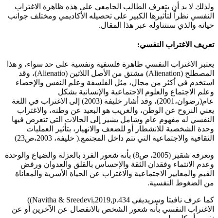
ولذلك لا بد أن يتعرف الطالب الجامعي على هذه ظاهرة الاغتراب
النفسي نظراً لتأثيرها الكبير على تحصيله الأكاديمي ومختلف جوانب
حياته والذي سنتناوله عبر هذا المقال.
تعريف الاغتراب النفسي:
يعتبر الاغتراب النفسي ظاهرة فلسفية ونفسية على حد سواء، و هذا
المصطلح (Alienation) مشتق من الأصل اللاتين (Alienatio)، وقد
استخدم في أكثر من مجال، مثل الفلسفة وعلم النفس والإحصاء
وعلم الاجتماع والعلوم الاجتماعية والإنسانية بشكل
عام(رضوان،2001)، وقد أشار خليفة (2003) إلى الاغتراب في اللغة
يعني النزوح عن الوطن، والغريب هو البعيد عن وطنه، والاغتراب
النفسي له مفهوم عام وشامل يشير إلى الحالات التي تتعرض فيها
وحدة الشخصية للانشطار أو للضعف والانهيار، بتأثير العمليات
الثقافية والاجتماعية التي تتم داخل المجتمع.( خليفة، 2003،ص23)
وتعرفه شقير (2005، ص8) بأنه شعور الفرد بالعزلة والضياع والوحدة
وعدم الانتماء وفقدان الثقة والإحساس بالقلق والعدوان ورفض
القيم والمعايير الاجتماعية والاغتراب عن الحياة الأسرية والمعاناة
من الضغوط النفسية.
كما عرف نافيتا وسريديفي Navitha & Sreedevi,2019,p.434))
الاغتراب النفسي بأنه شعور الشخص بالانفصال عن الآخرين أو عن