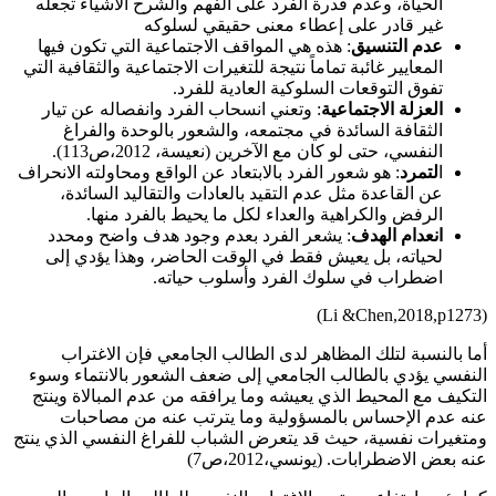
الحياة، وعدم قدرة الفرد على الفهم والشرح الأشياء تجعله
غير قادر على إعطاء معنى حقيقي لسلوكه
عدم
التنسيق
: هذه هي المواقف الاجتماعية التي تكون فيها
المعايير غائبة تماماً نتيجة للتغيرات الاجتماعية والثقافية التي
تفوق التوقعات السلوكية العادية للفرد.
العزلة الاجتماعية
: وتعني انسحاب الفرد وانفصاله عن تيار
الثقافة السائدة في مجتمعه، والشعور بالوحدة والفراغ
النفسي، حتى لو كان مع الآخرين (نعيسة، 2012،ص113).
ا
لتمرد
: هو شعور الفرد بالابتعاد عن الواقع ومحاولته الانحراف
عن القاعدة مثل عدم التقيد بالعادات والتقاليد السائدة،
الرفض والكراهية والعداء لكل ما يحيط بالفرد منها.
انعدام
الهدف
: يشعر الفرد بعدم وجود هدف واضح ومحدد
لحياته، بل يعيش فقط في الوقت الحاضر، وهذا يؤدي إلى
اضطراب في سلوك الفرد وأسلوب حياته.
(Li &Chen,2018,p1273)
أما بالنسبة لتلك المظاهر لدى الطالب الجامعي فإن الاغتراب
النفسي يؤدي بالطالب الجامعي إلى ضعف الشعور بالانتماء وسوء
التكيف مع المحيط الذي يعيشه وما يرافقه من عدم المبالاة وينتج
عنه عدم الإحساس بالمسؤولية وما يترتب عنه من مصاحبات
ومتغيرات نفسية، حيث قد يتعرض الشباب للفراغ النفسي الذي ينتج
عنه بعض الاضطرابات. (يونسي،2012،ص7)