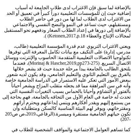
بالإضافة لما سبق فإن الاغتراب لدى طلاب الجامعة له أسباب
إضافية حيث إن للمؤسسات التعليمية دوراً كبيراً في تعميق أو الحد
من الاغتراب لدى الطلاب لما لها من دور في حاضر الطلاب
ومستقبلهم، حيث تساعد في النمو والنضج النفسي والاجتماعي
بالإضافة إلى دورها في إعداد الطلاب الصغار ودفعهم نحو المستقبل
لمجالات الإنتاج والعطاء Ketonen,2017,p.18) ).
ويعني الاغتراب التربوي عدم قدرة المؤسسة التعليمية (طالب،
مدرس، إدارة) على التكيف مع بيانات تكامل المعرفة التي توفرها
تكنولوجيا الاتصالات التعليمية المتقدمة: الحاسوب والإنترنت ووسائل
الاتصال السريع. (Morinaj & Hascher,2019,pp273-275)، فعندما
يلتحق الطالب بالجامعة یبدأ مرحلة جديدة حیث قد يشعر خلالها
بالفرق بين التعليم الثانوي والتعليم الجامعي، وقد يكون لديه شعور
ببعض الأمور التي تعكر عليه الاستمرار في الدراسة الجامعية خاصة
وأنه في سن المراهقة مما قد يجعله متقلب المزاج ویشعر أحياناً
بالفتور أو التشاؤم وأحيانا بالحماس بسبب التغيرات النفسية التي
تحدث له خاصة في العام الأول من التحاقه بالجامعة، فهم بحاجة إلى
من يستمع إليهم ويقدر أفكارهم وينمي إبداعاتهم ويحترم آرائهم
ومقترحاتهم، ويوفر لهم البيئة المناسبة كالسكن ومتطلباته وأن
تكون حياتهم الجامعية مستقرة وميسرة.(الرفاعي،2019،ص ص205
-207)
كما تساهم العوامل الاجتماعية والمواقف الشخصية للطلاب في