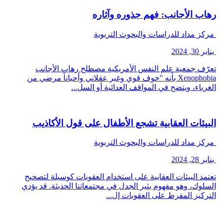
رهاب الأجانب: فهم جذوره وآثاره
مركز مداد للدراسات والبحوث التربوية
يناير 30, 2024
تعرّف جمعية علم النفس الأمريكية مصطلح رهاب الأجانب
Xenophobia بأنه "خوف قوي وغير عقلاني وأحياناً مرضي من
الغرباء، ويتضح في المواقف العدائية أو السل...
البيئات العقابية تشجع الأطفال على قول الأكاذيب
مركز مداد للدراسات والبحوث التربوية
يناير 28, 2024
تعتمد البيئات العقابية على استخدام العقوبات كوسيلة لتصحيح
السلوك، وهو مفهوم يثير الجدل في مجتمعاتنا الحديثة. قد يؤدي
التركيز المفرط على العقوبات إل...