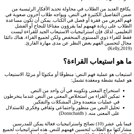
يكافح العديد من الطلاب في محاولة تحديد الأفكار الرئيسية من
ضمن التفاصيل الكثيرة في النص، ويواجه طلاب آخرون صعوبة في
فهم الغرض من فقرة أو فصل في الكتاب. يمكن أن تكون مساعدة
الطلاب على زيادة فهمهم لما يقرؤون مفتاحًا للنجاح أو الفشل
التعليمي. لذلك فإن استراتيجيات الاستيعاب الجيد للقراءة ليست
فقط للقراء ذوي المستوى المنخفض ولكن لجميع القراء. هناك دائمًا
مجال لتحسين الفهم بغض النظر عن مدى مهارة القارئ.
(Kelly,2019)
ما هو استيعاب القراءة؟
استيعاب هو عملية فهم النص: منطوقًا أو مكتوبًا أو مرئيًا. الاستيعاب
هو عملية نشطة ومعقدة تشمل:
استخراج المعنى وتكوينه في آن واحد من النص.
تمكين القراء من استخلاص المعنى من النص عندما ينخرطون
في عمليات متعمدة وحل المشكلات والتفكير.
تحليل النص من منظور واجتماعي وثقافي وفكري للاستدلال
على المعنى منه. ( Donnchaidh)
فيما يلي عشر (10) نصائح واستراتيجيات فعالة يمكن للمدرسين
مشاركتها مع الطلاب لتحسين فهمهم للنص. هذه استراتيجيات لجميع