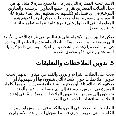
الاستراتيجية الممتازة التي سرعان ما تصبح ميزة لا مثيل لها هي
جعل الطلاب المتعثرين يقرأون جميع العناوين الرئيسية والعناوين
الفرعية في أي فصل تم تكليفهم به. يمكنهم أيضًا إلقاء نظرة على
الصور وأي رسوم بيانية أو مخططات. يمكن أن تساعدهم هذه
المعلومات في الحصول على نظرة عامة عما سيتعلمونه أثناء
قراءتهم للفصل.
يمكن تطبيق نفس الاهتمام على بنية النص في قراءة الأعمال الأدبية
التي تستخدم بنية القصة. يمكن للطلاب استخدام العناصر الموجودة
في بنية القصة (الإعداد، والشخصية، والحبكة، وما إلى ذلك) كوسيلة
لمساعدتهم على تذكر محتوى القصة.
5
. تدوين الملاحظات والتعليقات
يجب على الطلاب القراءة والورق والقلم في متناول أيديهم، بحيث
يدونون ملاحظات حول الأشياء التي يتنبؤون بها أو يفهمونها، أو
يمكنهم كتابة الأسئلة، أو يمكنهم إنشاء قائمة مفردات لجميع الكلمات
المميزة في الدرس بالإضافة إلى أي مصطلحات غير مألوفة
يحتاجون إلى تعريفها. يعد تدوين الملاحظات مفيدًا أيضًا في إعداد
الطلاب للمناقشات اللاحقة في الصف.
التعليقات التوضيحية في النص، والكتابة في الهوامش أو تمييز
الكلمات، هي طريقة أخرى فعالة لتسجيل الفهم. هذه الاستراتيجية