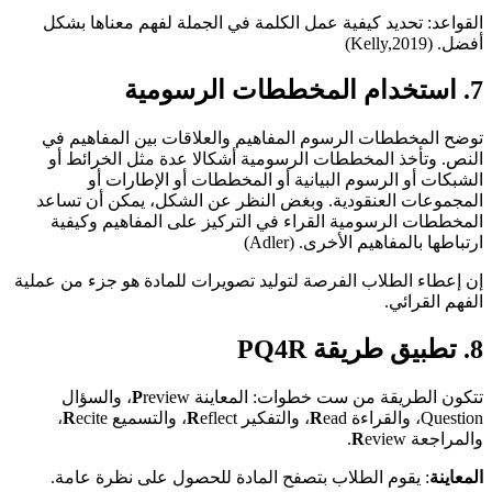
القواعد: تحديد كيفية عمل الكلمة في الجملة لفهم معناها بشكل
أفضل. (Kelly,2019)
7
. استخدام المخططات الرسومية
توضح المخططات الرسوم المفاهيم والعلاقات بين المفاهيم في
النص. وتأخذ المخططات الرسومية أشكالا عدة مثل الخرائط أو
الشبكات أو الرسوم البيانية أو المخططات أو الإطارات أو
المجموعات العنقودية. وبغض النظر عن الشكل، يمكن أن تساعد
المخططات الرسومية القراء في التركيز على المفاهيم وكيفية
ارتباطها بالمفاهيم الأخرى. (Adler)
إن إعطاء الطلاب الفرصة لتوليد تصويرات للمادة هو جزء من عملية
الفهم القرائي.
8
. تطبيق طريقة PQ4R
تتكون الطريقة من ست خطوات: المعاينة
P
review، والسؤال
Question، والقراءة
ead، والتفكير
R
eflect، والتسميع
R
R
ecite،
والمراجعة
eview.
R
المعاينة
: يقوم الطلاب بتصفح المادة للحصول على نظرة عامة.