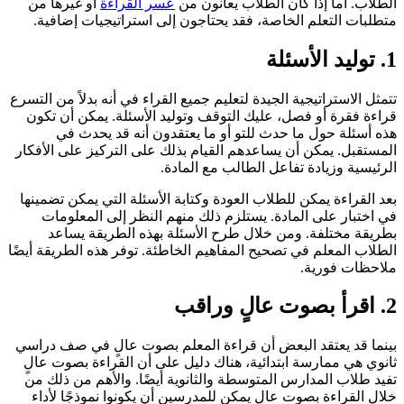
الطلاب. أما إذا كان الطلاب يعانون من
عسر القراءة
أو غيرها من
متطلبات التعلم الخاصة، فقد يحتاجون إلى استراتيجيات إضافية.
1
. توليد الأسئلة
تتمثل الاستراتيجية الجيدة لتعليم جميع القراء في أنه بدلاً من التسرع
قراءة فقرة أو فصل، عليك التوقف وتوليد الأسئلة. يمكن أن تكون
هذه أسئلة حول ما حدث للتو أو ما يعتقدون أنه قد يحدث في
المستقبل. يمكن أن يساعدهم القيام بذلك على التركيز على الأفكار
الرئيسية وزيادة تفاعل الطالب مع المادة.
بعد القراءة يمكن للطلاب العودة وكتابة الأسئلة التي يمكن تضمينها
في اختبار على المادة. يستلزم ذلك منهم النظر إلى المعلومات
بطريقة مختلفة. ومن خلال طرح الأسئلة بهذه الطريقة يساعد
الطلاب المعلم في تصحيح المفاهيم الخاطئة. توفر هذه الطريقة أيضًا
ملاحظات فورية.
2
.
اقرأ بصوت عالٍ وراقب
بينما قد يعتقد البعض أن قراءة المعلم بصوت عالٍ في صف دراسي
ثانوي هي ممارسة ابتدائية، هناك دليل على أن القراءة بصوت عالٍ
تفيد طلاب المدارس المتوسطة والثانوية أيضًا. والأهم من ذلك من
خلال القراءة بصوت عالٍ يمكن للمدرسين أن يكونوا نموذجًا لأداء