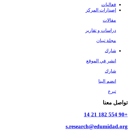
فعاليات
إصدارات المركز
مقالات
دراسات و تقارير
مجلة تبيان
شارك
انشر في الموقع
شارك
انضم الينا
تبرع
تواصل معنا
+90 554 182 21 14
s.research@edumidad.org