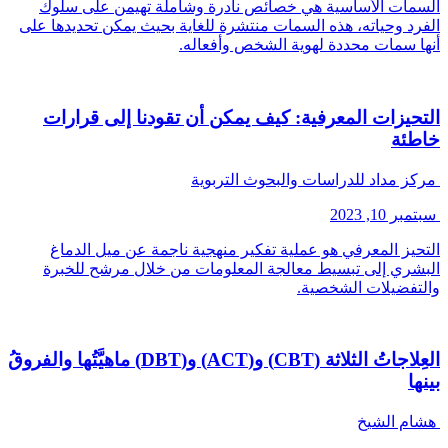
السمات الأساسية هي خصائص نادرة وشاملة تهيمن على سلوك
الفرد وحياته، هذه السمات منتشرة للغاية بحيث يمكن تحديدها على
أنها سمات محددة لهوية الشخص وأفعاله.
التحيزات المعرفية: كيف يمكن أن تقودنا إلى قرارات
خاطئة
مركز مداد للدراسات والبحوث التربوية
سبتمبر 10, 2023
التحيز المعرفي هو عملية تفكير منهجية ناجمة عن ميل الدماغ
البشري إلى تبسيط معالجة المعلومات من خلال مرشح للخبرة
والتفضيلات الشخصية.
العِلاجاتُ الثلاثة (CBT) و(ACT) و(DBT) ماهيَّتُها والفروقُ
بينها
هشام الشيخ