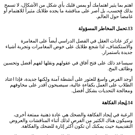
اهتم بما يثير اهتمامك أو يمس قلبك بأي شكل من الأشكال، لا تسمح
بذلك فحسب، بل أصر على مناقشة ما يجده طلابك مثيراً للاهتمام أو
غامضاً حول العالم.
13.تحمل المخاطر المسؤولة
تركز عادات العقل في الفصل الدراسي أيضاً على المغامرة
والاستكشاف، لذا شجع طلابك على خوض المغامرات وتجربة أشياء
جديدة باستمرار.
سيساعد ذلك على فتح آفاق في عقولهم ونقلها لفهم أفضل وتحسين
وظائف المخ.
أوجد الفرص واسعَ للعثور على أنشطة آمنة ولكنها جديدة، فإذا اعتاد
الطلاب على العمل بكفاءة عالية، سيصبحون أقدر على مخاوفهم
ومعالجة التحديات بشكل أفضل.
14.
إيجاد الفكاهة
الرغبة في إيجاد الفكاهة والضحك هي عادة ذهنية ممتعة أخرى،
وسيكون هناك الكثير من الفرص لذلك أثناء المناقشات والعروض
التقديمية حيث يمكنك أن تكون أكثر إثارة للضحك والفكاهة.