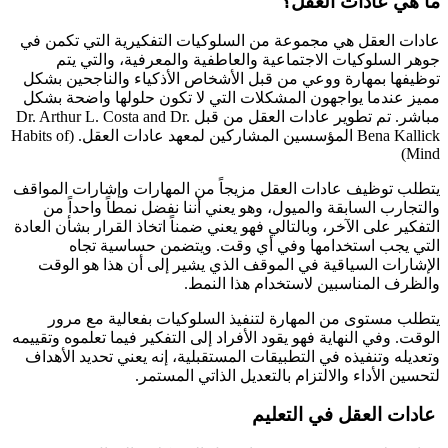
ما هي عادات العقل؟
عادات العقل هي مجموعة من السلوكيات التفكيرية التي تكمن في
جوهر السلوكيات الاجتماعية والعاطفية والمعرفية، والتي يتم
توظيفها بمهارة ووعي من قبل الأشخاص الأذكياء والناجحين بشكل
مميز عندما يواجهون المشكلات التي لا تكون حلولها واضحة بشكل
مباشر. تم تطوير عادات العقل من قبل Dr. Arthur L. Costa and Dr.
Bena Kallick المؤسسين المشاركين لمعهد عادات العقل. (Habits of
Mind)
يتطلب توظيف عادات العقل مزيجاً من المهارات وإشارات المواقف
والتجارب السابقة والميول، وهو يعني أننا نفضل نمطاً واحداً من
التفكير على الآخر، وبالتالي فهو يعني ضمناً اتخاذ القرار بشأن العادة
التي يجب استخدامها وفي أي وقت. ويتضمن حساسية تجاه
الإشارات السياقية في الموقف الذي يشير إلى أن هذا هو الوقت
والظرف المناسبين لاستخدام هذا النمط.
يتطلب مستوى من المهارة لتنفيذ السلوكيات بفعالية مع مرور
الوقت. وفي النهاية فهو يقود الأفراد إلى التفكير فيما تعلموه وتقييمه
وتعديله وتنفيذه في التطبيقات المستقبلية، إنه يعني تحديد الأهداف
لتحسين الأداء والالتزام بالتعديل الذاتي المستمر.
عادات العقل في التعليم