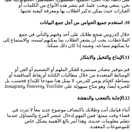
نحن، ينبغي ويجب علينا. قم بنشر هذه الأنواع من الكلمات أو
العبارات حيث يمكن تذكير الطلاب بها ومعرفة كيفية تجنبها.
10.
استخدم جميع الحواس
من أجل
جمع البيانات
خلال الدروس شجع طلابك على أخذ وقتهم والتأني في جمع
الملاحظات، يجب أن يشعر الطلاب بما يمكنهم لمسه، والاستماع إلى
ما يمكنهم سماعه، وشمه إذا كان ذلك ممكناً.
11.
الإبداع والتخيل والابتكار
قم بتوفير مصادر مستمرة للفكر الملهم أو التصميم أو الفن أو
الوسائط المتعددة من خلال مطالبات الكتابة أو نقاط المناقشة أو
ببساطة كختام يومي للدرس. لا يمثل هذا نموذجاً للإبداع فحسب، بل
للخبرة أيضاً، وهو متاح بسهولة على YouTube وPinterest وInstagram.
12.
الإجابة بالتعجب والدهشة
أثناء قيامك أنت وطلابك باكتشاف موضوع جديد معاً لا تتردد في
قضاء وقت ممتع؛ فمن المهم إدخال عنصر المرح والتساؤل عندما
تتعلم معلومات جديدة، وهذا أمر بالغ الأهمية بشكل خاص
للموضوعات المعقدة.