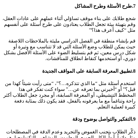
7.
طرح الأسئلة وطرح المشاكل
شجع طلابك على بناء موقف تساؤلي أثناء عملهم على عادات العقل،
وقم بتهيئة بيئة تجعل الطلاب يعتادون على طرح أسئلة على أنفسهم
مثل “كيف أعرف هذا؟”
قم بإنشاء منطقة في الفصل الدراسي مليئة بالملاحظات اللاصقة
حيث يمكن للطلاب وضع الأسئلة التي قد لا تتناسب مع وتيرة أو
شكل درس معين، ثم قم بتسليط الضوء على الأسئلة الأفضل بشكل
دوري، أو استخدمها كنقاط انطلاق للمناقشات.
8.
تطبيق المعرفة السابقة على المواقف الجديدة
استخدم أسئلة مثل “ما الذي تتذكره…؟”، “متى رأيت شيئاً كهذا من
قبل؟” أو “أخبرني بما تعرفه عن…” سواء كنت تفكر في هذا
المخطط التنشيطي، أو المعرفة السابقة، أو مجرد جعل الطلاب أكثر
راحة وتناغماً مع ما يعرفونه بالفعل، فقد يكون ذلك بمثابة دفعة
كبيرة لعملية التعلم.
9.
التفكير والتواصل بوضوح ودقة
ذكّر الطلاب بتجنب الغموض والتجريد وعدم الدقة في المصطلحات
مثل دائماً، أبداً، الكل، الجميع، المعلمون، المشاهير، التكنولوجيا، هم،