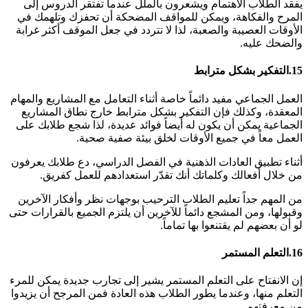
يفقد الطلاب الاهتمام ويشعرون بالملل عندما تفتقر الدروس إلى
المرح والفكاهة، ويمكن للمواقف المضحكة أن تحفزك وتلهمك في
الأوقات العصيبة والصعبة، لذا لا تتردد في جعل الموقف أكثر غرابة
والضحك عليه.
15.
التفكير بشكل مترابط
العمل الجماعي مفيد دائماً خاصة أثناء التعامل مع المشاريع والمهام
المعقدة، وكذلك فإن التفكير بشكل مترابط خارج نطاق المشاريع
الجماعية يمكن أن يكون له أيضاً فوائد عديدة، لذا شجع طلابك على
العمل معاً في جميع الأوقات لخلق بيئة صفية صحية.
أثناء تطبيق العادات الذهنية في الفصل الدراسي، دع طلابك يعرفون
من خلال أفعالك وكلماتك أنك تقدّر استعدادهم للعمل كفريق.
من المهم جداً تعليم الطلاب الترحيب بوجهات نظر وأفكار الآخرين
وقبولها، ومن المشجع دائماً للآخرين أن يلتزم الجميع بالقرارات حتى
لو أن بعضهم لم يقتنعوا بها تماماً.
16.
التعلم المستمر
إن الانفتاح على التعلم المستمر يشير إلى تجارب جديدة يمكن للمرء
التعلم منها، وعندما يطور الطلاب هذه العادة فمن المرجح أن يزيدوا
من معرفتهم.