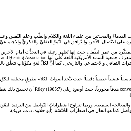
 القدماءَ والمحدَثين من علماءِ اللغة والكلام والطّب وعلمِ النّفس وعلمِ
على الاتّصال بالآخر، والتّوافقِ في النّموِّ العقليِّ والفكريِّ والاجتماعيِّ
نوات المبكّرة من عمر الطّفل، حيث إنها تُظهِر رغبتَه في التحدُّث أمامَ الآ
راث الثقافي والاجتماعي والتاريخي، كما أنَّ لكلِّ لغةٍ مكوِّناتٍ تتعلّق 
ً عضلياً عصبياً دقيقاً؛ حيث تتَّحد أصواتُ الكلام بطرقٍ مختلفة لتكوِّنَ اللغة. (ا
أمّا التواصلُ اللغويُّ فشكَّل لها التقاربُ الَم
 والمعالجة السمعية. وربما تتراوح اضطراباتُ التّواصل بينَ الترديد ال
واصل كما هو الحال في اضطراب الحُبْسَة. (أبو حلاوة، د.ت، ص.3).