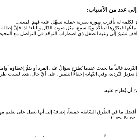
اح الكلمة له بأقرب صورة بصرية عملية تسهِّل عليه فهمَ المعنى.
ُها فيكرِّرها ليتأكَّد ممّا سمع، مثل صوت الدّال والباء؛ لذا فإنَّ إ
شيرُ إلى رغبة الطّفل ذي اضطراب التوحّد في التواصل مع المحيطين به. (كا
ديد غالباً ما يحدث عندما يُطرَح سؤالٌ على الفرد أو يتمُّ إعطاؤه أوامرَ 
 تعزيزُ التّرديد، وفي النّهاية إخفاءُ التلقين. على أيِّ حال، هذه ليست 
ُ أن يُطرَح عليه.
َ أفضل ما في الطُرقِ السّابقة جميعاً، إضافةً إلى أنها تعمل على تعليم مها