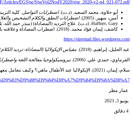
PDF/Articles/EGSjse/SjseVol2No4Y2020/sjse_2020-v2-n4_021-072.pdf
أبو حلاوة، محمد السعيد. (د.ت).
اضطرابات التواصل
. كلية الترب
أمين، سهير. (2005).
اضطرابات النطق والكلام التشخيص والعلا
Haffner، Gary. (د.ت). علاج الترديد (المصاداة) (منذر حمد الله. مُترجم). مركز الأمير ناصر بن عبد العزيز للتوحد الجمعية السعودية الخيرية للتوحد. (العمل الأصلي نشر في د.ت).
كاشف، إيمان فؤاد محمد. (2018). اضطراب المصاداة وعلاقته باللغة التعبيرية لدى الأطفال ذوي اضطراب التوحد. مجلة التربية الخاصة، (العدد23)، 1-33.
https://slpemad.files.wordpress.com
عبد الجليل، إبراهيم. (2018).
مقياس الإيكولاليا (المصاداة- ترديد الكلام)
الفرماوي، حمدي علي. (2006).
نيروسيكولوجيا معالجة اللغة واضطرا
سلام، إيمان. (2021). الإيكولاليا عند الأطفال ماهي؟ وكيف نتعامل معها؟. موقع طبيبي. تم الاسترجاع بتاريخ 2023-2-4. على الساعة 8مساءً.
9%8A%D9%83%D9%88%D9%84%D8%A7%D9%84%D9%8A%D8%A7/
عمار مطر
يونيو 3, 2023
4 دقائق