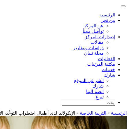
الرئيسية
من نحن
عن المركز
تواصل معنا
إصدارات المركز
مقالات
دراسات و تقارير
مجلة تبيان
الفعاليات
مكتبة المرئيات
خدمات
شارك
انشر في الموقع
شارك
انضم الينا
تبرع
الرئيسية
»
التربية الخاصة
»
الإيكولاليا لدى أطفالِ اضطرابِ التوحُّد، الأ