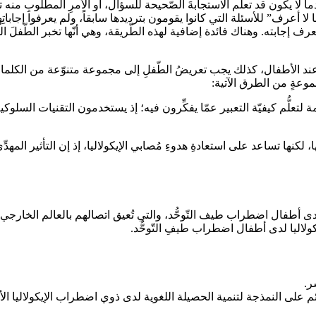
عندما لا يكون قد تعلَّم الاستجابةَ الصّحيحة للسؤال، أو الأمرِ المطلوبِ منه 
 لا أعرف” للأسئلة التي كانوا يقومون بترديدها سابقاً، ولم يعرفوا إجاباتِه
رف إجابته. وهناك فائدة إضافية لهذه الطّريقة، وهي أنّها تخبر الطّفلَ الذي
ليا عند الأطفال، كذلك يجب تعريضُ الطّفلِ إلى مجموعة متنوّعة من الكلم
جموعةٍ من الطرق الآتية:
لتعلُّم كيفيّة التعبير عمّا يفكِّرون فيه؛ إذ يستخدمون التقنيات السلوكي
ا، لكنها تساعد على استعادةِ هدوءِ مُصابي الإيكولاليا، إذ إن التأثير المه
لدى أطفال اضطراب طيف التّوحُّد، والتي تُعيق اتصالهم بالعالم الخارجي و
ولاليا لدى أطفال اضطراب طيفِ التّوحُّد.
ر.