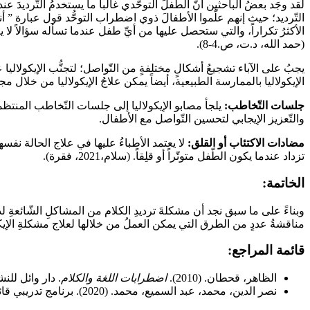
لقد وجَد بعضُ الباحثين أنّ الطّفلَ التوحُّدي غالباً ما يستخدمُ التّرديدَ 
التّرديد؛ حيث إنهم علَّموا الأطفالَ ذوي اضطراب التوحُّد قول عبارة ” أنا
الأكثرُ تكراراً، والتي ستحصل عليها من أيِّ طفل عندما تسأله سؤالاً لا يع
(حمد الله، د.ت، ص.4-8).
يجبُ على الآباء تشجيعُ أشكالٍ مختلفةٍ من التّواصل؛ لتجنُّب الإيكولا
الإيكولاليا بالممارسة الطبيعية، أيضاً يمكن علاجُ الإيكولاليا من خلال م
جلسات التّخاطب:
يلجأ مصابو الإيكولاليا إلى جلسات التّخاطب المنتظمة 
والتّعزيز الإيجابي لتحسين التّواصل مع الأطفال.
مضادات الاكتئاب أو القلق
:
لا يعتمد الأطباءُ عليها في علاج الحالة نفسه
تزداد عندما يكون الطّفل متوتّراً أو قلِقاً. (سلام،2021، فقرة).
الخاتمة:
وبناءً على ما سبق نجد أن مشكلةَ ترديدِ الكلام من المشاكلِ الشّائعةِ 
مناقشةُ عددٍ من الطرق التي يمكن العملُ من خلالها لعلاج مشكلةِ الإيك
قائمة المراجع:
الظاهر، قحطان. (2010).
اضطرابات اللغة والكلام
. دار وائل للنش
نصر الدين، محمد، عبد السميع، محمد. (2020). برنامج تدريبي قائم على النمذجة لتنمية الحصيلة اللغوية لدى ذوي اضطراب الإيكولاليا الأوتيزميين.