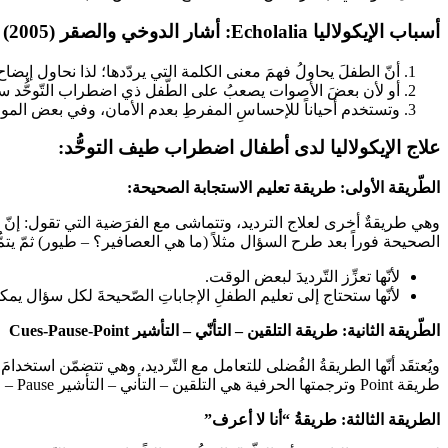
أسباب الإيكولاليا Echolalia: أشار الدوخي والصقر (2005) إلى عدد من الأسباب:
أنّ الطفلَ يحاولُ فهمَ معنى الكلمة التي يردّدها؛ لذا نحاول إيض
أو لأن بعضَ الأصوات يصعبُ على الطّفل ذي اضطراب التّوحُّد سماع
وتستخدم أحياناً للإحساسِ المفرطِ بعدم الأمان، وفي بعض المواقف ت
علاج الإيكولاليا لدى أطفال اضطراب طيف التوحُّد:
الطّريقة الأولى: طريقة تعليم الاستجابة الصحيحة:
وهي طريقةٌ أخرى لعلاج الترديد، وتتماشى مع الفرَضية التي تقول: إنّ التّر
الصحيحة فوراً بعد طرح السؤال مثلاً (ما هي العصافير؟ – طيور) ثمّ يتمُّ
لأنّها تعزِّز التّرديدَ لبعض الوقت.
لأنّها ستحتاج إلى تعليم الطفلِ الإجاباتِ الصّحيحةَ لكل سؤال يمكن
الطّريقة الثانية: طريقة التلقين – التأنّي – التأشير Cues-Pause-Point
ويُعتقَد أنّها الطريقةُ الفُضلى للتعامل مع التّرديد، وهي تتضمّن استخدام
طريقة Point وترجمتها الحرفية هي التلقين – التأني – التأشير Cues- Pause – Pause
الطريقة الثالثة: طريقةُ “أنا لا أعرف”