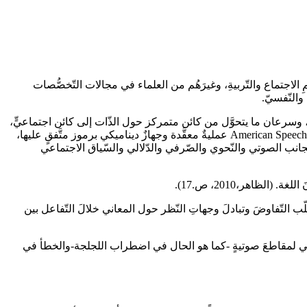
 الاجتماع والتّربيةِ، وغيرَهُم من العلماء في مجالات التّخصُّصات
 والنّفسيّ.
خرين، وسرعان ما يتحوَّل من كائن متمركز حول الذّات إلى كائن اجتماعيٍّ،
يمكن أن يرى ويدركَ ويفهم وجهة نظر الآخرين. (أمين، 2005، ص.13). وتعرف جمعية السمع الأمريكية اللغة على أنها American Speech and Hearing Association عمليةٌ معقَّدة وجهازٌ ديناميكي برموز متَّفقٍ عليها،
بالجانب الصوتي والنّحوي والصّرفي والدّلالي والسّياق الاجتماعي
لظاهر،2010، ص.17).
عرفيُّ convergence of knowledge هدفاً محورياً، حيث أوضحَ ريلي (1985:7) Riley أن تحقيقَ ذلك يتطلّب التّفاوضَ وتبادلَ وجهاتِ النّظر حول المعاني خلالَ التّفاعل بين
صّوتي لمقاطعَ صوتيةٍ -كما هو الحال في اضطراب اللجلجة-والخطأ في