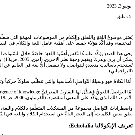
يونيو 3, 2023
5 دقائق
يُعتبَر موضوعُ اللغةِ والنّطق والكلام من الموضوعات المهمّةِ التي شغلَت
المختلفة، وقد أكَّدَ هؤلاء جميعاً على أهمّية عاملِ اللغة والكلام في القدرة 
وفي هذا الصددِ يؤكِّد علماءُ النّفسِ أهمِّيةَ اللغةِ؛ خاصّةً خلالَ السّ
تُستخدَم بأساليبَ متعددةٍ للتواصل، ولا تنفصل أيُّ لغة في العالم عن الت
(البراجماتي).
أمّا الكلامُ فهو وسيلةُ التّواصلِ الأساسيةُ والتي تتطلَّب سلوكاً حركياً وتناسقا
الأفراد، ذلك الذي يؤكِّد على المعنى المقصود. (الفرماوي،2006، ص.18).
واضطراباتُ التّواصلِ مجموعةٌ من المشكلات المتعلّقةِ بالكلام واللغة،
نطق بعض الكلمات، إلى العجزِ التامِّ عن استخدام الكلام واللغة في التّ
تعريف الإيكولاليا
Echolalia
: