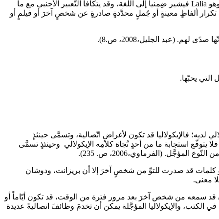
كما ذكر سيمون (1975,Simon) يتكوّن تعبير إيكولاليـا من مقطعين، الأول Echo، ويعني صدى الصّوت أو التّصدية أو التّرديد، أما المقطع الثّاني، وهو Lalia فيشير ضِمنياً إلى اللغة، وقد يتكافأ التّعبير الأجنبي مع ما
رار ألفاظٍ معينةٍ أو جُملٍ محدَّدةٍ صادرةٍ عن شخصٍ آخرَ أو فيلمٍ أو
ي لديه؛ فالإيكولاليا قد تكون لأغراضٍ اتّصالية، وتسمَّى حينئذٍ
رِ التفاعلية أو اللااتّصالية، فلا يتوقّع استجابة ما من أحدٍ تُجاهَ كلامِه الإيكولالي وحينئذٍ تسمَّى
كرارُ عديمُ المعنَى لكلمةٍ أو كلمات قد صدرت للتوِّ من شخصٍ آخرَ إلا أن بريزانت، ودوشان
 بأنها قيامُ الفرد بتكرارِ عبارة أو سؤال ما كان قد سمعه من شخص آخرَ بعد مرور فترة من الوقت، قد تكون أيّاماً أو
 في الكتب، والإيكولاليا المؤجَّلة يمكن أن تخدمَ وظائفَ اتصاليةً عديدة