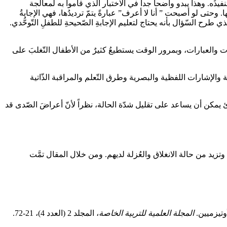
تنفيذُه. وهذا يبدو واضحاً جداً في الاختبار الذي قاموا به لمعالجة
ا. وحتى لو أصبحت ” أنا لا أعرف” عبارةً يتمّ ترديدُها، فهي الإجابةُ
 طرح السّؤال بأنه يحتاج لتعليم الإجابةِ الصّحيحةِ للطفلِ التّوحُّدي.
ات والعبارات، وبمرور الوقت يستطيعُ كثيرٌ من الأطفال التّغلبَ على
ة والإشارات اللفظية والبصرية وطرق التّعلم والمراقبة الذّاتية
دِّئ يمكن أن يساعد على تقليل شدّة الحالة، نظراً لأنّ أعراضَ الصّدى قد
تزيد من حالة الانغلاق والعُزلة لديهم. ومن خلال المقال تمَّت
المجلة العلمية للتربية الخاصة
، المجلد 2 (العدد 4)، 21-72.