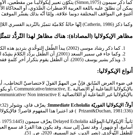
يمكن أن نطلقَ عليه باللغة العربية الاضطرابَ الصَّدَوي، أو المحاكاةَ ال
أغنيةٍ في المواقف المختلفة دونما علاقة، وإمّا أنّه بذلك يفسِّر الموقفَ 
وكما ذكرَ (1986 ,Catherin) إنّها حالةٌ كلاميّة تتميّز بالتّرديد القسري اللاإرادي لما يقوله الآخرون من كلماتٍ أو مقاطعَ أو أصواتٍ بصورة تبدو وكأنّها صدًى لهم. (عبد الجليل،2008، ص.8).
مظاهر الإيكولاليا (المصاداة):
هناك مظاهرُ لهذا التّردُّد تتمث
كما ذكر رشاد موسى (2002) يبدأ الطّفل التوحُّدي بترديدِ هذه الكلمات باللهجةِ نفسِها التي يسمعها مِن حولِه أو من التّلفاز أو أغنية الأطفال التي يحبّها.
وكما جاء في سمير السعد (2001). أن الطّفل يردِّد الكلامَ بشِدّة الصّوت والنّغمةِ التي تُوجَّه إليه نفسِها.
ويذكر بشير يوسف (2005). أن الطّفل يقوم بتكرار آخرِ كلمةٍ فقط في الجملة التي يسمعها. (عبد الجليل، 2018، ص. 12).
أنواع الإيكولاليا:
في ضوء العرض السّابق فإنَّ من المهمِّ القولَ لاختصاصيِّ التخاطب، أو من 
بالإيكولاليا
بالإيكولاليا غير التفاعلية أو اللااتصالية Non .communicative/ Non interactive E وفي كلا الحالتين فإن الإيكولاليا قد تكون من النّوع الفَوري؟ أو من النّوع المؤجَّل. (الفرماوي،2006، ص. 235).
أولاً: الإيكولاليا الفوريّة Immediate Echolalia
(1981:336 ,Prizant&Duchan ) قد اعتبرا هذا المفهوم قاصراً؛ فالإيكولاليا ربما تخدم وظائفَ اتصالية ًكثيرةً للطفل التوحُّدي؛ ولهذا فهي ليست بلا معنى.
أسابيعَ، أو شهوراً، وقد تصلُ إلى سنة. وقد يكون هذا الفردُ قد سمع العبار
للطفل التّوحُّدي. (نصر الدين، عبد السميع، 2020، ص. 51).