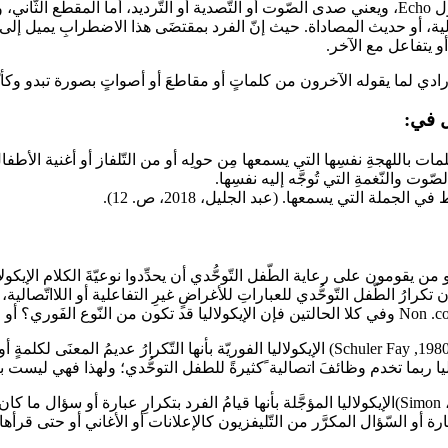
آلية، أو حديث المصاداة. حيث إنّ الفرد بمقتضَى هذا الاضطرابِ يميل إلى تك
أو يتفاعل مع الآخر.
ّل في:
يقومون على رعاية الطّفل التّوحُّدي أن يحدِّدوا نوعيّةَ الكلام الإيكولال
 التفاعلية أو الاتصالية .Communicative/interactive, E ،أو يكون تكرارُ الطّفل التّوحُّدي للعباراتِ للأغراضٍ غي
: يعرِّف فاي، وشولر (1980:32, Schuler Fay) الإيكولاليا الفوريّة بأنها التّ
ثانياً: الإيكولاليا-المؤجَّلة Delayed Echolalia يعرِّف سيمون (1975:1445 ، Simon)الإيكولاليا المؤجَّلة
ة أو السّؤال المكرَّر من التّليفزيون كالإعلانات أو الأغاني أو حتى قرأها