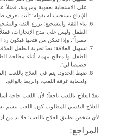
على الاستجابة بعفوية ومرونة، فمثلاً 
للإبداع يستجيب له بقوله: “أنت تعرف طرقا
بناء الثقة والتشجيع: تزرع الثقة والتشج
الطفل وليس على مدح الإنجازات، فمثلاً 
مصراً”، وإذا تمكن من فتحها فيكون رد ا
تسهيل العلاقة: تعدّ تجربة الطفل العلاق
الطفل والمعالج مهمة أثناء معالجة ال
خصيصاً لي”.
ضبط الحدود: يتم في العلاج باللعب (ا
ولحماية غرفة اللعب، والربط بالواقع.
يعدّ العلاج باللعب ناجعاً؛ لأن اللعب حاجة
العلاج النفسي المطلوب كون اللعب يتسم بس
لأي شخص تطبيق العلاج باللعب؛ فلا بد من أن يكو
المراجع: