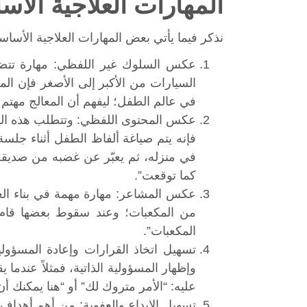
المهارات العلاجية الأس
نذكر فيما يأتي بعض المهارات العلاجية الأساسية
عكس السلوك غير اللفظي: مهارة تتضم
السيارات من الأكبر إلى الأصغر فإن المع
في عالم الطفل؛ ليفهم أن المعالج مهتم ب
عكس المحتوى اللفظي: وتتطلب هذه المه
فإنه يتم صياغة ألفاظ الطفل أثناء جلسة 
في منزله، ثم يعبّر عن غضبه من صديقه ع
كما توقعت”.
عكس المشاعر: مهارة مهمة في بناء العلاق
من المكعبات؛ وعند سقوط بعضها قام ال
المكعبات”.
تسهيل اتخاذ القرارات وإعادة المسؤو
وإظهار المسؤولية الذاتية، فمثلاً عندما
عليه: “الأمر متروك لك” أو “هنا يمكنك أن
تسهيل الإبداع والعفوية: من أهم أهداف ا