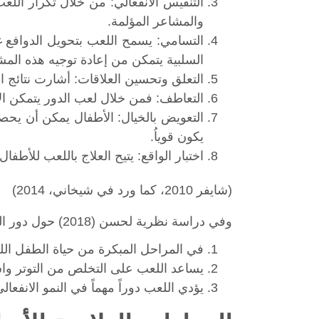
التنفيس الانفعالي: من خلال تكرار الل
والمشاعر المؤلمة.
التسامي: يسمح اللعب بتحويل الدوافع غ
السلبية يتمكن من إعادة توجيه هذه المش
التعلق وتحسين العلاقات: أشارت نتائج ال
التعاطف: فمن خلال لعب الدور يتمكن ال
التعويض بالخيال: الأطفال يمكن أن يح
يكون قوياُ.
اختبار الواقع: يتيح العلاج باللعب للأطف
(شايفر 2010، كما ورد في شيخاني، 2014)
وفي دراسة نظرية لحسن (2018) حول دور اللعب في النمو النفسي لدى الأطفال، توصل إلى استنتاجات، وفيما يأتي بعضها:
في المراحل المبكرة من حياة الطفل الل
يساعد اللعب على التخلص من التوتر واست
يؤدي اللعب دوراً مهماً في النمو الانفع