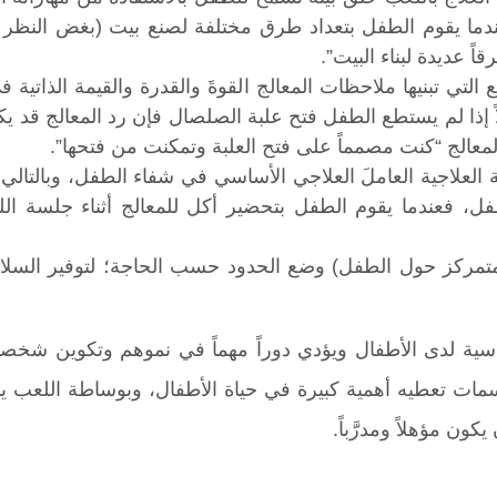
عندما يقوم الطفل بتعداد طرق مختلفة لصنع بيت (بغض النظر عن
ً عديدة لبناء البيت”.
يع التي تبنيها ملاحظات المعالج القوةَ والقدرة والقيمة الذاتي
إذا لم يستطع الطفل فتح علبة الصلصال فإن رد المعالج قد يكو
لمعالج “كنت مصمماً على فتح العلبة وتمكنت من فتحها”.
ة العلاجية العاملَ العلاجي الأساسي في شفاء الطفل، وبالتالي
طفل، فعندما يقوم الطفل بتحضير أكل للمعالج أثناء جلسة ال
لمتمركز حول الطفل) وضع الحدود حسب الحاجة؛ لتوفير السلام
 أساسية لدى الأطفال ويؤدي دوراً مهماً في نموهم وتكوين ش
مات تعطيه أهمية كبيرة في حياة الأطفال، وبوساطة اللعب ي
ن مؤهلاً ومدرَّباً.