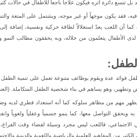
 بل تتسع دائرة أثره فيكون علاجاً ناجعاً للأطفال في حالات كثير
ه، فقد يكون موجهاً أو غير موجه، ويشتمل على المتعة والتسلية
، كما أن اللعب يعدّ استغلالاً لطاقة حركية ونفسية، إضافة إلى 
لدى الأطفال يتعلمون من خلاله، وبه يحققون مطالب النمو وحاج
لطفل:
فل فوائد عدة ويقوم بوظائف متنوعة تعمل على تنمية الطفل فه
 وتطهير، وهو يساهم في بناء شخصية الطفل المتكاملة. (العناني، 4
ظهر مهم من مظاهر سلوكه كما أنه استعداد فطري لديه وض
 ويحقق التواصل معها، كما ينمو جسمياً وعقلياً ولغوياً وانفعا
ي الاجتماعي، فاللعب ليس مجرد وسيلة لقضاء وقت الفراغ
ثير من المفاهيم العلمية والرياضية واللغوية والدينية والاجتماعية. 